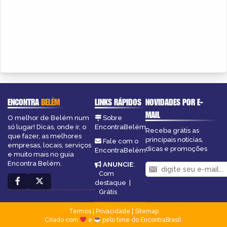
ENCONTRA
BELÉM
LINKS RÁPIDOS
NOVIDADES POR E-
MAIL
O melhor de Belém num
Sobre
só lugar! Dicas, onde ir, o
EncontraBelém
Receba grátis as
que fazer, as melhores
principais notícias,
Fale com o
empresas, locais, serviços
dicas e promoções
EncontraBelém
e muito mais no guia
Encontra Belém.
ANUNCIE
:
Com
destaque
|
Grátis
Termos
|
Privacidade
|
Sitemap
Criado com
e
pelo time do EncontraBrasil