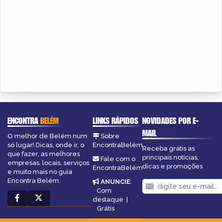
ENCONTRA
BELÉM
LINKS RÁPIDOS
NOVIDADES POR E-
MAIL
O melhor de Belém num
Sobre
só lugar! Dicas, onde ir, o
EncontraBelém
Receba grátis as
que fazer, as melhores
principais notícias,
Fale com o
empresas, locais, serviços
dicas e promoções
EncontraBelém
e muito mais no guia
Encontra Belém.
ANUNCIE
:
Com
destaque
|
Grátis