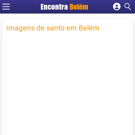
Encontra
Belém
Cadastrar empresa
Fazer login
imagens de santo em Belém
Criar conta