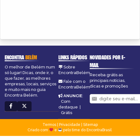
ENCONTRA
BELÉM
LINKS RÁPIDOS
NOVIDADES POR E-
MAIL
O melhor de Belém num
Sobre
só lugar! Dicas, onde ir, o
EncontraBelém
Receba grátis as
que fazer, as melhores
principais notícias,
Fale com o
empresas, locais, serviços
dicas e promoções
EncontraBelém
e muito mais no guia
Encontra Belém.
ANUNCIE
:
Com
destaque
|
Grátis
Termos
|
Privacidade
|
Sitemap
Criado com
e
pelo time do EncontraBrasil