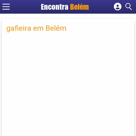
Encontra
Belém
Cadastrar empresa
Fazer login
gafieira em Belém
Criar conta