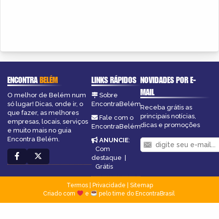
ENCONTRA
BELÉM
LINKS RÁPIDOS
NOVIDADES POR E-
MAIL
O melhor de Belém num
Sobre
só lugar! Dicas, onde ir, o
EncontraBelém
Receba grátis as
que fazer, as melhores
principais notícias,
Fale com o
empresas, locais, serviços
dicas e promoções
EncontraBelém
e muito mais no guia
Encontra Belém.
ANUNCIE
:
Com
destaque
|
Grátis
Termos
|
Privacidade
|
Sitemap
Criado com
e
pelo time do EncontraBrasil