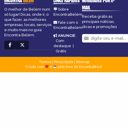
ENCONTRA
BELÉM
LINKS RÁPIDOS
NOVIDADES POR E-
MAIL
O melhor de Belém num
Sobre
só lugar! Dicas, onde ir, o
EncontraBelém
Receba grátis as
que fazer, as melhores
principais notícias,
Fale com o
empresas, locais, serviços
dicas e promoções
EncontraBelém
e muito mais no guia
Encontra Belém.
ANUNCIE
:
Com
destaque
|
Grátis
Termos
|
Privacidade
|
Sitemap
Criado com
e
pelo time do EncontraBrasil