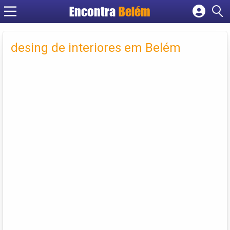
Encontra
Belém
Cadastrar empresa
Fazer login
desing de interiores em Belém
Criar conta