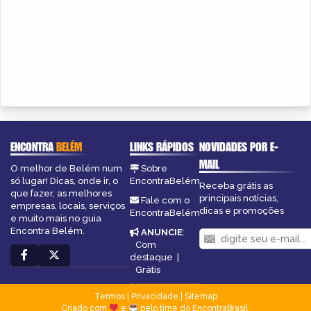
ENCONTRA
BELÉM
LINKS RÁPIDOS
NOVIDADES POR E-
MAIL
O melhor de Belém num
Sobre
só lugar! Dicas, onde ir, o
EncontraBelém
Receba grátis as
que fazer, as melhores
principais notícias,
Fale com o
empresas, locais, serviços
dicas e promoções
EncontraBelém
e muito mais no guia
Encontra Belém.
ANUNCIE
:
Com
destaque
|
Grátis
Termos
|
Privacidade
|
Sitemap
Criado com
e
pelo time do EncontraBrasil