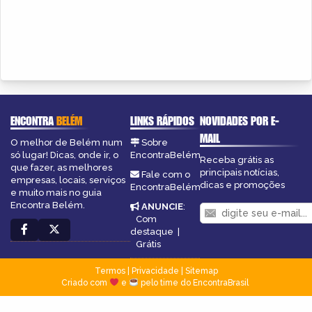
ENCONTRA
BELÉM
LINKS RÁPIDOS
NOVIDADES POR E-
MAIL
O melhor de Belém num
Sobre
só lugar! Dicas, onde ir, o
EncontraBelém
Receba grátis as
que fazer, as melhores
principais notícias,
Fale com o
empresas, locais, serviços
dicas e promoções
EncontraBelém
e muito mais no guia
Encontra Belém.
ANUNCIE
:
Com
destaque
|
Grátis
Termos
|
Privacidade
|
Sitemap
Criado com
e
pelo time do EncontraBrasil