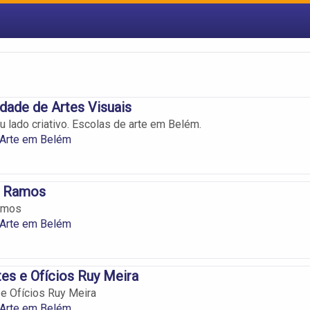
dade de Artes Visuais
 lado criativo. Escolas de arte em Belém.
 Arte em Belém
a Ramos
Ramos
 Arte em Belém
tes e Ofícios Ruy Meira
 e Ofícios Ruy Meira
 Arte em Belém