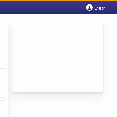
Entrar
Cadastrar empresa
Fazer login
Criar conta