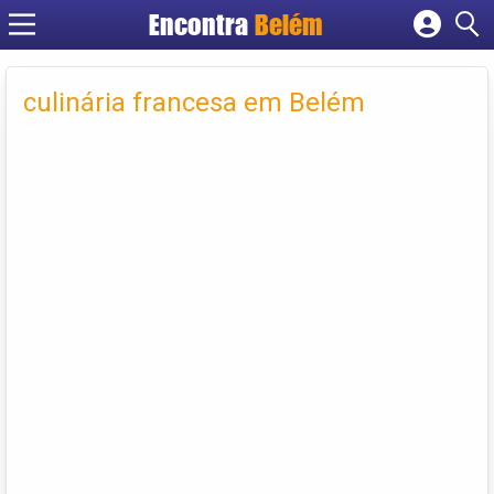
Encontra
Belém
Cadastrar empresa
Fazer login
culinária francesa em Belém
Criar conta