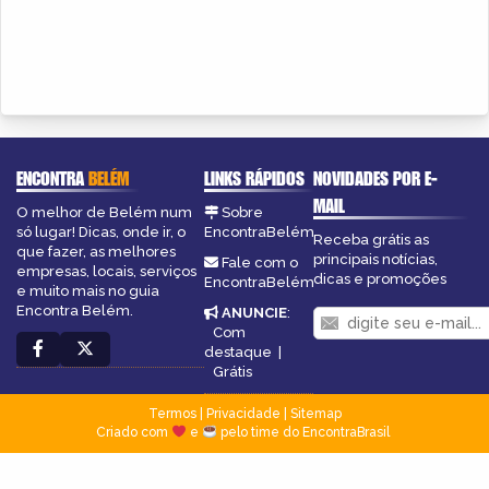
ENCONTRA
BELÉM
LINKS RÁPIDOS
NOVIDADES POR E-
MAIL
O melhor de Belém num
Sobre
só lugar! Dicas, onde ir, o
EncontraBelém
Receba grátis as
que fazer, as melhores
principais notícias,
Fale com o
empresas, locais, serviços
dicas e promoções
EncontraBelém
e muito mais no guia
Encontra Belém.
ANUNCIE
:
Com
destaque
|
Grátis
Termos
|
Privacidade
|
Sitemap
Criado com
e
pelo time do EncontraBrasil