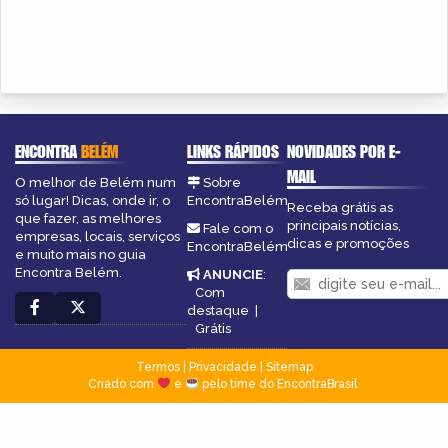
ENCONTRA
BELÉM
LINKS RÁPIDOS
NOVIDADES POR E-
MAIL
O melhor de Belém num
Sobre
só lugar! Dicas, onde ir, o
EncontraBelém
Receba grátis as
que fazer, as melhores
principais notícias,
Fale com o
empresas, locais, serviços
dicas e promoções
EncontraBelém
e muito mais no guia
Encontra Belém.
ANUNCIE
:
Com
destaque
|
Grátis
Termos
|
Privacidade
|
Sitemap
Criado com
e
pelo time do EncontraBrasil