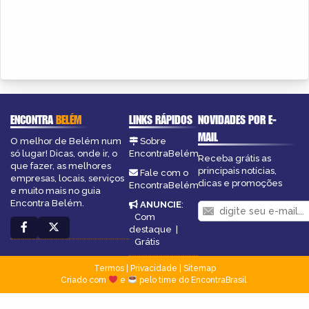
ENCONTRA
BELÉM
LINKS RÁPIDOS
NOVIDADES POR E-
MAIL
O melhor de Belém num
Sobre
só lugar! Dicas, onde ir, o
EncontraBelém
Receba grátis as
que fazer, as melhores
principais notícias,
Fale com o
empresas, locais, serviços
dicas e promoções
EncontraBelém
e muito mais no guia
Encontra Belém.
ANUNCIE
:
Com
destaque
|
Grátis
Termos
|
Privacidade
|
Sitemap
Criado com
e
pelo time do EncontraBrasil