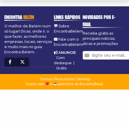
ENCONTRA
BELÉM
LINKS RÁPIDOS
NOVIDADES POR E-
MAIL
O melhor de Belém num
Sobre
só lugar! Dicas, onde ir, o
EncontraBelém
Receba grátis as
que fazer, as melhores
principais notícias,
Fale com o
empresas, locais, serviços
dicas e promoções
EncontraBelém
e muito mais no guia
Encontra Belém.
ANUNCIE
:
Com
destaque
|
Grátis
Termos
|
Privacidade
|
Sitemap
Criado com
e
pelo time do EncontraBrasil