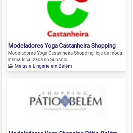
Modeladores Yoga Castanheira Shopping
Modeladores Yoga Castanheira Shopping, loja de moda
íntima localizada no Subsolo.
Meias e Lingerie em Belém