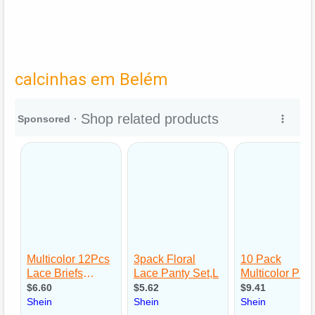
calcinhas em Belém