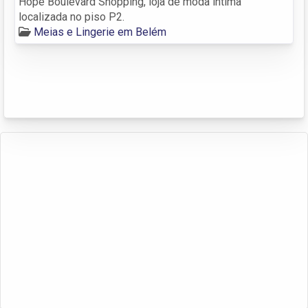
Hope Boulevard Shopping, loja de moda íntima
localizada no piso P2.
Meias e Lingerie em Belém