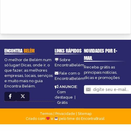
ENCONTRA
BELÉM
LINKS RÁPIDOS
NOVIDADES POR E-
MAIL
O melhor de Belém num
Sobre
só lugar! Dicas, onde ir, o
EncontraBelém
Receba grátis as
que fazer, as melhores
principais notícias,
Fale com o
empresas, locais, serviços
dicas e promoções
EncontraBelém
e muito mais no guia
Encontra Belém.
ANUNCIE
:
Com
destaque
|
Grátis
Termos
|
Privacidade
|
Sitemap
Criado com
e
pelo time do EncontraBrasil