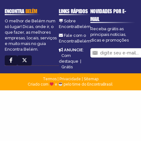
ENCONTRA
BELÉM
LINKS RÁPIDOS
NOVIDADES POR E-
MAIL
O melhor de Belém num
Sobre
só lugar! Dicas, onde ir, o
EncontraBelém
Receba grátis as
que fazer, as melhores
principais notícias,
Fale com o
empresas, locais, serviços
dicas e promoções
EncontraBelém
e muito mais no guia
Encontra Belém.
ANUNCIE
:
Com
destaque
|
Grátis
Termos
|
Privacidade
|
Sitemap
Criado com
e
pelo time do EncontraBrasil