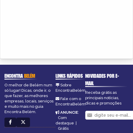
ENCONTRA
BELÉM
LINKS RÁPIDOS
NOVIDADES POR E-
MAIL
O melhor de Belém num
Sobre
só lugar! Dicas, onde ir, o
EncontraBelém
Receba grátis as
que fazer, as melhores
principais notícias,
Fale com o
empresas, locais, serviços
dicas e promoções
EncontraBelém
e muito mais no guia
Encontra Belém.
ANUNCIE
:
Com
destaque
|
Grátis