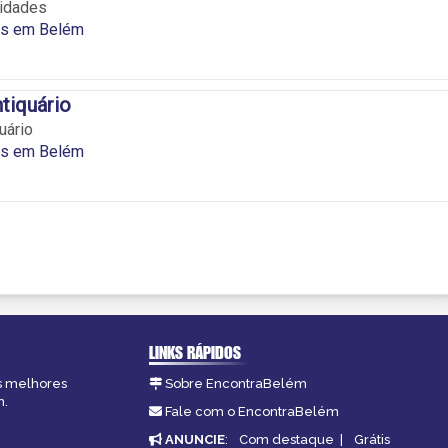
uidades
es em Belém
tiquário
uário
es em Belém
LINKS RÁPIDOS
as melhores
Sobre EncontraBelém
m.
Fale com o EncontraBelém
ANUNCIE
:
Com destaque
|
Grátis