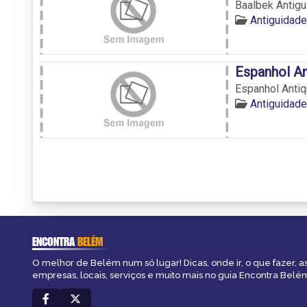
Baalbek Antig
Antiguidad
Espanhol An
Espanhol Antiq
Antiguidad
ENCONTRA
BELÉM
O melhor de Belém num só lugar! Dicas, onde ir, o que fazer, 
empresas, locais, serviços e muito mais no guia Encontra Belé