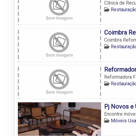
Clínica de Re
Restauraçã
Coimbra Re
Coimbra Refor
Restauraçã
Reformador
Reformadora 
Restauraçã
Pj Novos e
Encontre móve
Móveis Us