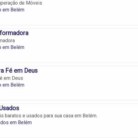
cuperação de Móveis
o em Belém
formadora
madora
o em Belém
a Fé em Deus
Fé em Deus
o em Belém
 Usados
is baratos e usados para sua casa em Belém.
ados em Belém