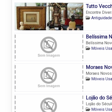
Tutto Vecch
Encontre Dive
Antiguidad
Belíssima 
Belíssima Nov
Móveis Us
Moraes Nov
Moraes Novos
Móveis Us
Lojão do Sé
Lojão do Sécul
Móveis Us